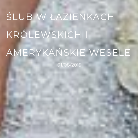
ŚLUB W ŁAZIENKACH
KRÓLEWSKICH I
AMERYKAŃSKIE WESELE
01/08/2015