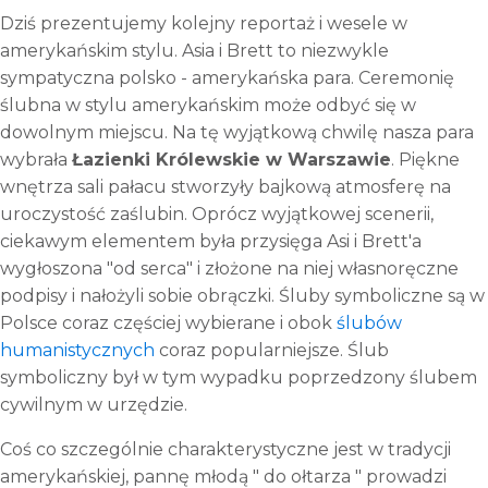
Dziś prezentujemy kolejny reportaż i wesele w
amerykańskim stylu. Asia i Brett to niezwykle
sympatyczna polsko - amerykańska para. Ceremonię
ślubna w stylu amerykańskim może odbyć się w
dowolnym miejscu. Na tę wyjątkową chwilę nasza para
wybrała
Łazienki Królewskie w Warszawie
. Piękne
wnętrza sali pałacu stworzyły bajkową atmosferę na
uroczystość zaślubin. Oprócz wyjątkowej scenerii,
ciekawym elementem była przysięga Asi i Brett'a
wygłoszona "od serca" i złożone na niej własnoręczne
podpisy i nałożyli sobie obrączki. Śluby symboliczne są w
Polsce coraz częściej wybierane i obok
ślubów
humanistycznych
coraz popularniejsze. Ślub
symboliczny był w tym wypadku poprzedzony ślubem
cywilnym w urzędzie.
Coś co szczególnie charakterystyczne jest w tradycji
amerykańskiej, pannę młodą " do ołtarza " prowadzi