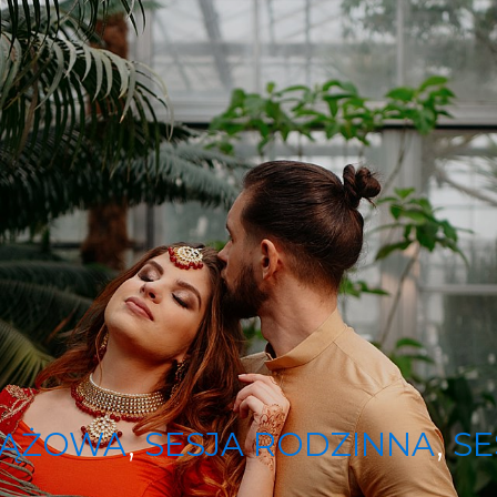
CIĄŻOWA
,
SESJA RODZINNA
,
SE