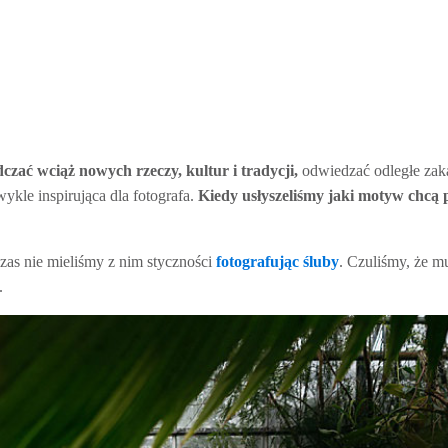
ać wciąż nowych rzeczy, kultur i tradycji,
odwiedzać odległe zaką
ykle inspirująca dla fotografa.
Kiedy usłyszeliśmy jaki motyw chcą p
czas nie mieliśmy z nim styczności
fotografując śluby
. Czuliśmy, że m
e.