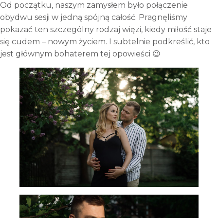
Od początku, naszym zamysłem było połączenie
obydwu sesji w jedną spójną całość. Pragnęliśmy
pokazać ten szczególny rodzaj więzi, kiedy miłość staje
się cudem – nowym życiem. I subtelnie podkreślić, kto
jest głównym bohaterem tej opowieści 😉