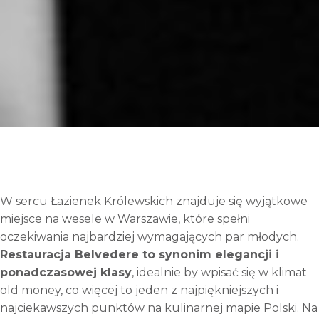
W sercu Łazienek Królewskich znajduje się wyjątkowe
miejsce na wesele w Warszawie, które spełni
oczekiwania najbardziej wymagających par młodych.
Restauracja Belvedere to synonim elegancji i
ponadczasowej klasy
, idealnie by wpisać się w klimat
old money, co więcej to jeden z najpiękniejszych i
najciekawszych punktów na kulinarnej mapie Polski. Na