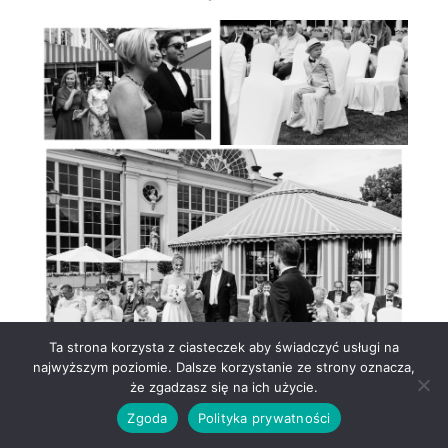
Ta strona korzysta z ciasteczek aby świadczyć usługi na
najwyższym poziomie. Dalsze korzystanie ze strony oznacza,
że zgadzasz się na ich użycie.
Zgoda
Polityka prywatności