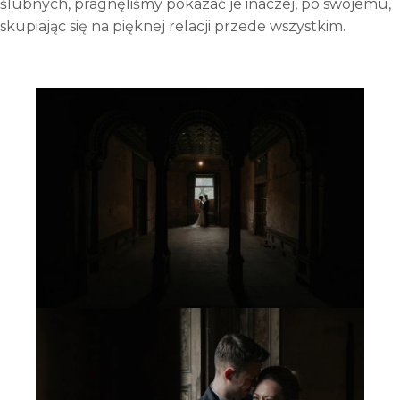
ślubnych, pragnęliśmy pokazać je inaczej, po swojemu,
skupiając się na pięknej relacji przede wszystkim.