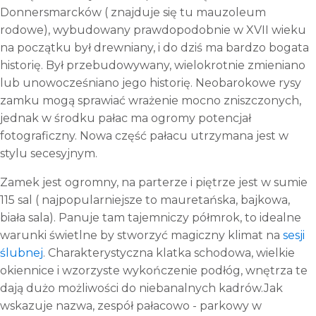
Donnersmarcków ( znajduje się tu mauzoleum
rodowe), wybudowany prawdopodobnie w XVII wieku
na początku był drewniany, i do dziś ma bardzo bogata
historię. Był przebudowywany, wielokrotnie zmieniano
lub unowocześniano jego historię. Neobarokowe rysy
zamku mogą sprawiać wrażenie mocno zniszczonych,
jednak w środku pałac ma ogromy potencjał
fotograficzny. Nowa część pałacu utrzymana jest w
stylu secesyjnym.
Zamek jest ogromny, na parterze i piętrze jest w sumie
115 sal ( najpopularniejsze to mauretańska, bajkowa,
biała sala). Panuje tam tajemniczy półmrok, to idealne
warunki świetlne by stworzyć magiczny klimat na
sesji
ślubnej
. Charakterystyczna klatka schodowa, wielkie
okiennice i wzorzyste wykończenie podłóg, wnętrza te
dają dużo możliwości do niebanalnych kadrów.Jak
wskazuje nazwa, zespół pałacowo - parkowy w