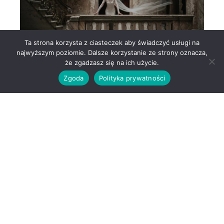
Ta strona korzysta z ciasteczek aby świadczyć usługi na
najwyższym poziomie. Dalsze korzystanie ze strony oznacza,
że zgadzasz się na ich użycie.
Zgoda
Polityka prywatności