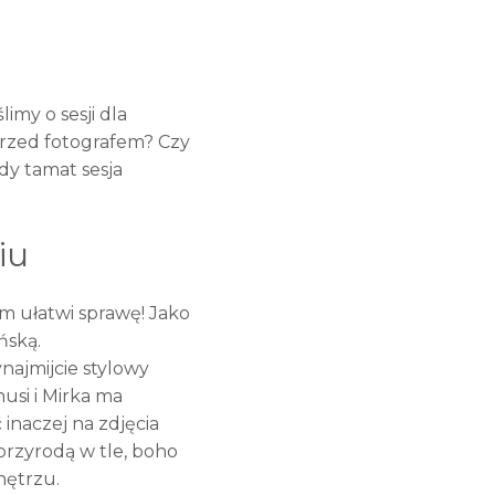
imy o sesji dla
 przed fotografem? Czy
dy tamat sesja
iu
am ułatwi sprawę! Jako
ńską.
najmijcie stylowy
usi i Mirka ma
inaczej na zdjęcia
przyrodą w tle, boho
nętrzu.