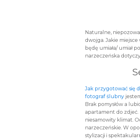
Naturalne, niepozowan
dwojga. Jakie miejsce
będę umiała/ umiał po
narzeczeńska dotyczy 
S
Jak przygotować się do
fotograf ślubny
jestem
Brak pomysłów a lubic
apartament do zdjeć.
niesamowity klimat. O
narzeczeńskie. W opoz
stylizacji i spektaku