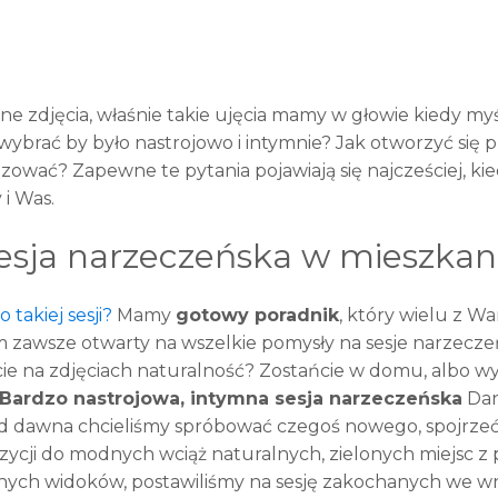
e zdjęcia, właśnie takie ujęcia mamy w głowie kiedy myśl
 wybrać by było nastrojowo i intymnie? Jak otworzyć się
zować? Zapewne te pytania pojawiają się najcześciej, kie
i Was.
esja narzeczeńska w mieszkan
 takiej sesji?
Mamy
gotowy poradnik
, który wielu z W
 zawsze otwarty na wszelkie pomysły na sesje narzecze
ie na zdjęciach naturalność? Zostańcie w domu, albo wy
Bardzo nastrojowa, intymna sesja narzeczeńska
Dan
d dawna chcieliśmy spróbować czegoś nowego, spojrzeć 
ycji do modnych wciąż naturalnych, zielonych miejsc z 
larnych widoków, postawiliśmy na sesję zakochanych we w