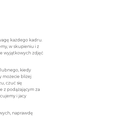
a wagę każdego kadru.
my, w skupieniu i z
le wyjątkowych zdjęć
ślubnego, kiedy
 możecie bliżej
u, czuć się
ie z podążającym za
cujemy i jacy
kowych, naprawdę