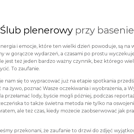
Ślub plenerowy
przy basenie
Energia i emocje, które ten wielki dzień powoduje, są n
my w gorączce wydarzeń, a czasami po prostu wyczekuje
e jest też jeden bardzo ważny czynnik, bez którego wie
ić. To zaufanie.
je nam się to wypracować już na etapie spotkania przed
a żywo, poznać Wasze oczekiwania i wyobrażenia, a Wy
a przełamać lody, byście mogli później, podczas reportaż
zeczeńska to także świetna metoda nie tylko na oswojen
atem, ale też czas, kiedy możecie zaobserwować jak pra
teśmy przekonani, że zaufanie to drzwi do zdjęć wyjąt