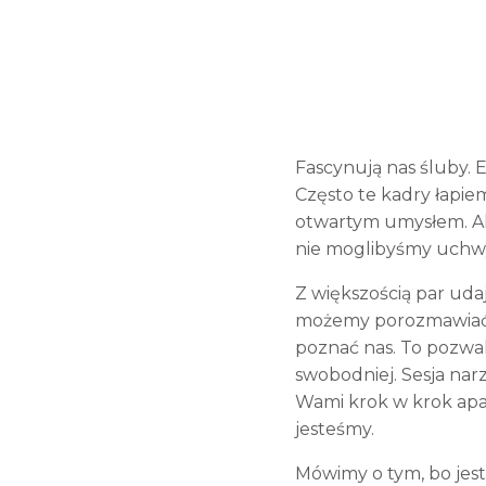
Fascynują nas śluby. 
Często te kadry łapie
otwartym umysłem. Al
nie moglibyśmy uchwyc
Z większością par uda
możemy porozmawiać n
poznać nas. To pozwal
swobodniej. Sesja nar
Wami krok w krok apar
jesteśmy.
Mówimy o tym, bo jes