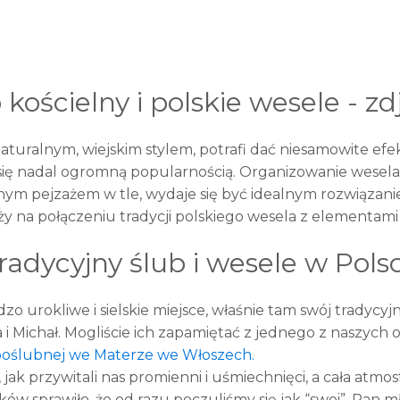
 kościelny i polskie wesele - zd
naturalnym, wiejskim stylem, potrafi dać niesamowite efe
y się nadal ogromną popularnością. Organizowanie wesela
ęknym pejzażem w tle, wydaje się być idealnym rozwiązani
y na połączeniu tradycji polskiego wesela z elementami
radycyjny ślub i wesele w Pols
zo urokliwe i sielskie miejsce, właśnie tam swój tradycyj
 i Michał. Mogliście ich zapamiętać z jednego z naszych 
i poślubnej we Materze we Włoszech.
jak przywitali nas promienni i uśmiechnięci, a cała atmo
 sprawiło, że od razu poczuliśmy się jak “swoi”. Pan m