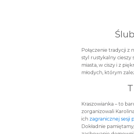
Ślub
Połączenie tradycji z 
styl rustykalny ciesz
miasta, w ciszy i z pi
młodych, którym zależ
T
Kraszowianka – to bard
zorganizowali Karolina
ich
zagranicznej sesj
Dokładnie pamiętamy, 
zachowanie domowników