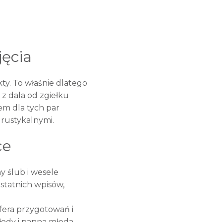
jęcia
kty. To właśnie dlatego
 z dala od zgiełku
em dla tych par
 rustykalnymi.
ce
ny ślub i wesele
ostatnich wpisów,
sfera przygotowań i
łody i panna młoda