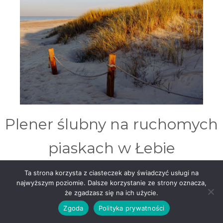
Plener ślubny na ruchomych
piaskach w Łebie
Ta strona korzysta z ciasteczek aby świadczyć usługi na
Sesja na wydmach a dokładniej ruchome wydmy w
najwyższym poziomie. Dalsze korzystanie ze strony oznacza,
Słowińskim Parku Narodowym w Łebie
to idealne
że zgadzasz się na ich użycie.
miejsce na
zdjęcia ślubne
nie tylko dla kochających
Zgoda
Polityka prywatności
morze, ale dla wszystkich doceniających minimalizm,