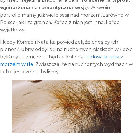
by mieć niejedna zakochana para.
To sceneria wprost
wymarzona na romantyczną sesję.
W swoim
portfolio mamy już wiele sesji nad morzem, zarówno w
Polsce
jak i za granicą
.
Każda z nich jest inna, każda
wyjątkowa.
I kiedy Konrad i Natalka powiedzieli, że chcą by ich
plener ślubny odbył się na ruchomych piaskach w Łebie
byliśmy pewni, że to będzie kolejna
cudowna sesja z
morzem w tle
. Zwłaszcza, że na ruchomych wydmach w
Łebie jeszcze nie byliśmy!