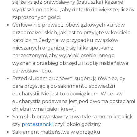
się, że ksiądz prawosławny (batiuszka) kazanie
wygłasza po polsku, aby dotarło do większej liczby
zaproszonych gości.
Cerkiew nie prowadzi obowiązkowych kursów
przedmałżeńskich, jak jest to przyjęte w kościele
katolickim. Jedynie, w przypadku związków
mieszanych organizuje się kilka spotkań z
narzeczonymi, aby wyjaśnić osobie innego
wyznania przebieg obrzędu i istotę małżeństwa
parwosławnego.
Przed ślubem duchowni sugerują również, by
para przystąpią do sakramentu spowiedzi i
eucharystii. Nie jest to obowiązkiem. W cerkwi
eucharystia podawana jest pod dwoma postaciami
chleba i wina (ciało i krew).
Sam ślub prawosławny trwa tyle samo co katolicki
czy
protestancki
, czyli około godziny.
Sakrament małżeństwa w obrządku