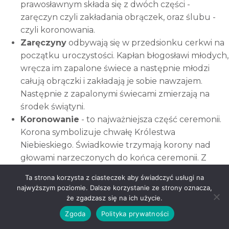
prawosławnym składa się z dwóch części -
zaręczyn czyli zakładania obrączek, oraz ślubu -
czyli koronowania.
Zaręczyny
odbywają się w przedsionku cerkwi na
początku uroczystości. Kapłan błogosławi młodych,
wręcza im zapalone świece a następnie młodzi
całują obrączki i zakładają je sobie nawzajem.
Następnie z zapalonymi świecami zmierzają na
środek świątyni.
Koronowanie
- to najważniejsza część ceremonii.
Korona symbolizuje chwałę Królestwa
Niebieskiego. Świadkowie trzymają korony nad
głowami narzeczonych do końca ceremonii. Z
chwilą trzykrotnego wypowiedzenia przez
Ta strona korzysta z ciasteczek aby świadczyć usługi na
duchownego: "Panie Boże nasz, chwałą i czcią
najwyższym poziomie. Dalsze korzystanie ze strony oznacza,
ukoronuj ich!" małżeństwo zostaje zawarte.
że zgadzasz się na ich użycie.
Wszystkie
najważniejsze rytuały powtarzane są
Zgoda
Polityka prywatności
trzykrotnie
, to charakterystyczna cecha w