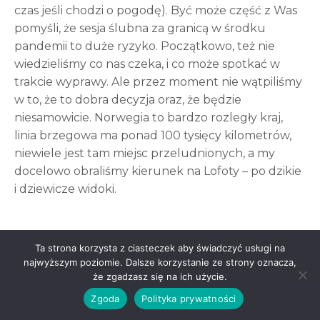
czas jeśli chodzi o pogodę). Być może część z Was
pomyśli, że sesja ślubna za granicą w środku
pandemii to duże ryzyko. Początkowo, też nie
wiedzieliśmy co nas czeka, i co może spotkać w
trakcie wyprawy. Ale przez moment nie wątpiliśmy
w to, że to dobra decyzja oraz, że będzie
niesamowicie. Norwegia to bardzo rozległy kraj,
linia brzegowa ma ponad 100 tysięcy kilometrów,
niewiele jest tam miejsc przeludnionych, a my
docelowo obraliśmy kierunek na Lofoty – po dzikie
i dziewicze widoki.
Ta strona korzysta z ciasteczek aby świadczyć usługi na
najwyższym poziomie. Dalsze korzystanie ze strony oznacza,
że zgadzasz się na ich użycie.
Zgoda
Polityka prywatności