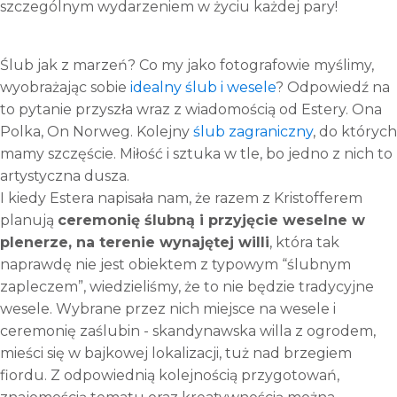
szczególnym wydarzeniem w życiu każdej pary!
Ślub jak z marzeń? Co my jako fotografowie myślimy,
wyobrażając sobie
idealny ślub i wesele
? Odpowiedź na
to pytanie przyszła wraz z wiadomością od Estery. Ona
Polka, On Norweg. Kolejny
ślub zagraniczny
, do których
mamy szczęście. Miłość i sztuka w tle, bo jedno z nich to
artystyczna dusza.
I kiedy Estera napisała nam, że razem z Kristofferem
planują
ceremonię ślubną i przyjęcie weselne w
plenerze, na terenie wynajętej willi
, która tak
naprawdę nie jest obiektem z typowym “ślubnym
zapleczem”, wiedzieliśmy, że to nie będzie tradycyjne
wesele. Wybrane przez nich miejsce na wesele i
ceremonię zaślubin - skandynawska willa z ogrodem,
mieści się w bajkowej lokalizacji, tuż nad brzegiem
fiordu. Z odpowiednią kolejnością przygotowań,