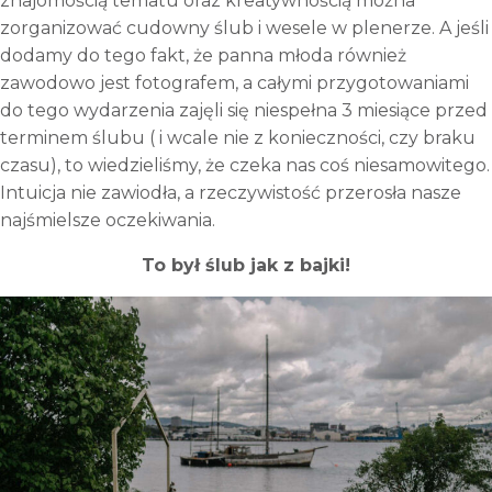
znajomością tematu oraz kreatywnością można
zorganizować cudowny ślub i wesele w plenerze. A jeśli
dodamy do tego fakt, że panna młoda również
zawodowo jest fotografem, a całymi przygotowaniami
do tego wydarzenia zajęli się niespełna 3 miesiące przed
terminem ślubu ( i wcale nie z konieczności, czy braku
czasu), to wiedzieliśmy, że czeka nas coś niesamowitego.
Intuicja nie zawiodła, a rzeczywistość przerosła nasze
najśmielsze oczekiwania.
To był ślub jak z bajki!